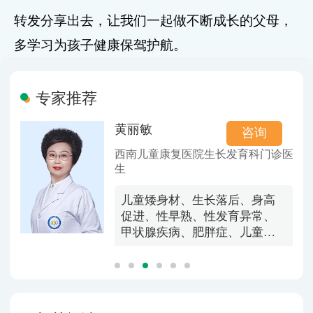
转发分享出去，让我们一起做不断成长的父母，
多学习为孩子健康保驾护航。
专家推荐
马艳
咨询
咨询
科门诊医
西南儿童康复医院特聘专家
对儿童矮小症、性早熟、生长
身高
发育迟缓、脾胃虚弱、肥胖症
常、
等疾病的评估、诊断、干预有
童营
着丰富的临床诊疗经验，颇受
年生
家长认可。
。